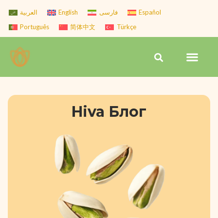
Skip
العربية
English
فارسی
Español
to
Português
简体中文
Türkçe
content
Men
Search
Hiva Блог