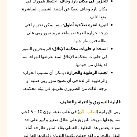
لتخزين في مكان بارد وجاف:
احتفظ بتمورك في
مكان بارد وجاف بعيدًا عن أشعة الشمس المباشرة
لمنع التلف.
لتبريد لفترة صلاحية أطول:
بينما يمكن تخزينها في
درجة حرارة الغرفة، يساعد تبريد تمور ربي على
إطالة فترة طزاجتها.
استخدام حاويات محكمة الإغلاق:
قم بتخزين التمور
في حاويات محكمة الإغلاق لمنع تعرضها للهواء، مما
قد يقلل من جودتها.
تجنب الرطوبة والحرارة :
يمكن أن تتسبب الحرارة
والرطوبة الزائدة في أن تصبح تمور ربي صلبة أو
لزجة، لذلك من الضروري تخزينها في بيئة محكمة.
قابلية التسويق والتعبئة والتغليف
ربي الإيرانية (
اطلب الآن
) في علب تعبئة بوزن 10 – 5 كجم،
مما يجعلها مريحة للتوزيع على نطاق صغير وكبير على حد
سواء. يضمن هذا التغليف العملي بقاء التمور طازجة أثناء
النقل والتخزين. لقد جعلت نكهتها اللذيذة وفوائدها الغذائية