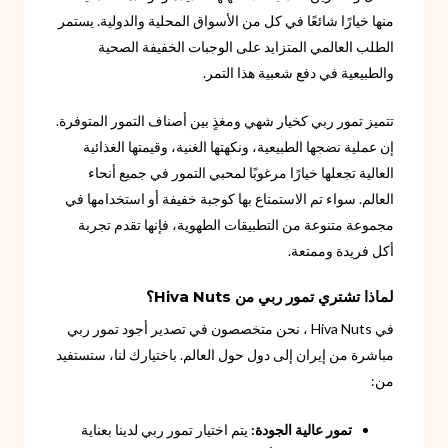
منها خيارًا شائعًا في كل من الأسواق المحلية والدولية. يستمر
الطلب العالمي المتزايد على الوجبات الخفيفة الصحية
والطبيعية في دفع شعبية هذا التمر.
تتميز تمور ربي كخيار شهي ومغذٍ بين أصناف التمور المتوفرة.
إن عملية نضجها الطبيعية، ونكهتها الغنية، وقيمتها الغذائية
العالية تجعلها خيارًا مرغوبًا لمحبي التمور في جميع أنحاء
العالم. سواء تم الاستمتاع بها كوجبة خفيفة أو استخدامها في
مجموعة متنوعة من التطبيقات الطهوية، فإنها تقدم تجربة
أكل فريدة وممتعة.
لماذا تشتري تمور ربي من Hiva Nuts؟
في Hiva Nuts ، نحن متخصصون في تصدير أجود تمور ربي
مباشرة من إيران إلى دول حول العالم. باختيارك لنا، ستستفيد
من:
تمور عالية الجودة:
يتم اختيار تمور ربي لدينا بعناية