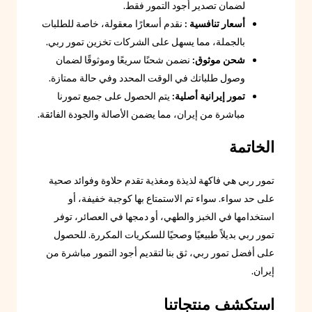
لضمان تصدير أجود التمور فقط.
أسعار تنافسية :
نقدم أسعارًا معقولة، خاصة للطلبات
بالجملة، مما يسهل على الشركات تخزين تمور ربي.
شحن موثوق:
نضمن شحنًا سريعًا وموثوقًا لضمان
وصول طلباتك في الوقت المحدد وفي حالة ممتازة.
تمور إيرانية أصلية:
يتم الحصول على جميع تمورنا
مباشرة من إيران، مما يضمن الأصالة والجودة الفائقة.
الخاتمة
تمور ربي هي فاكهة لذيذة ومغذية تقدم حلاوة وفوائد صحية
على حد سواء. سواء تم الاستمتاع بها كوجبة خفيفة، أو
استخدامها في الخبز والطهي، أو دمجها في العصائر، توفر
تمور ربي بديلاً طبيعيًا وصحيًا للسكريات المكررة. للحصول
على أفضل تمور ربي، ثق بنا لتقديم أجود التمور مباشرة من
إيران.
استكشف منتجاتنا