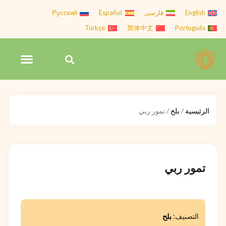
Ski
English
فارسی
Español
Русский
t
Türkçe
简体中文
Português
conten
Menu
Search
تواصل معنا | Hiva Nuts
الرئيسية
/
بلح
/ تمور ربي
تمور ربي
التصنيف:
بلح