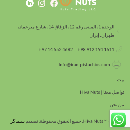
I
F
n
a
s
c
t
e
الوحدة 1، المبنى رقم 12، الزقاق 14، شارع ميرعماد،
a
b
طهران، إيران
g
o
r
o
4682 552 14 97+
1611 194 912 98+
a
k
m
Info@iran-pistachios.com
بیت
تواصل معنا | Hiva Nuts
من نحن
© ٢٠٢٤ Hiva Nuts. جميع الحقوق محفوظة. تصميم
سيماگر