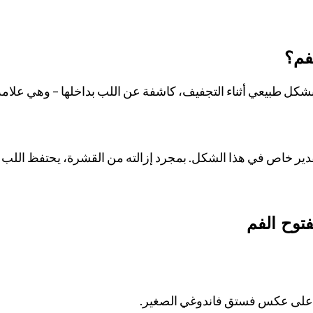
فم؟
شكل طبيعي أثناء التجفيف، كاشفة عن اللب بداخلها – وهي علامة
قدير خاص في هذا الشكل. بمجرد إزالته من القشرة، يحتفظ اللب بق
توح الفم
 على عكس فستق فاندوغي الصغير.