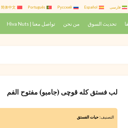
فارسی
Español
Русский
Português
简体中文
ا
تحديث السوق
من نحن
تواصل معنا | Hiva Nuts
لب فستق کله قوچی (جامبو) مفتوح الفم
التصنيف:
حبات الفستق