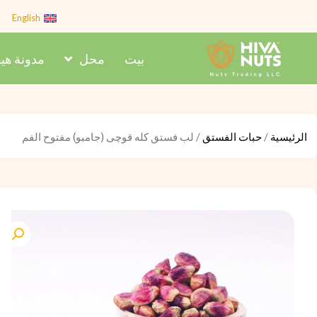
Ski
English
t
conten
بيت
محل
مدونة هيف
الرئيسية
/
حبات الفستق
/ لب فستق کله قوچی (جامبو) مفتوح الفم