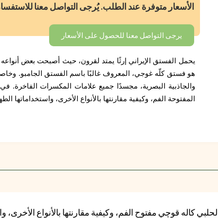
الأسعار متوفرة عند الطلب. يُرجى التواصل معنا للاستفسا
يرجى التواصل معنا للحصول على الأسعار
يحمل الفستق الإيراني إرثًا يمتد لقرون، حيث أصبحت بعض أنواعه م
هو فستق كلّه غوجي، المعروف غالبًا باسم الفستق الجامبو. وخاصة 
والجاذبية البصرية، مجسدًا جميع علامات المكسرات الفاخرة. ف
المفتوحة الفم، وكيفية مقارنتها بالأنواع الأخرى، واستخداماتها الطه
بي كاله قوچي مفتوح الفم، وكيفية مقارنتها بالأنواع الأخرى، واس