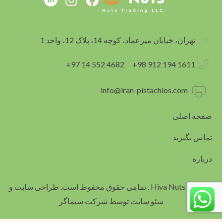
n
a
s
c
t
e
تهران، خیابان میرعماد، کوچه 14، پلاک 12، واحد 1
a
b
g
o
4682 552 14 97+
1611 194 912 98+
r
o
a
k
info@iran-pistachios.com
m
صفحه اصلی
تماس بگیرید
درباره
© 2024 Hiva Nuts . تمامی حقوق محفوظ است.
طراحی سایت
و
سئو سایت توسط شرکت سیماگر