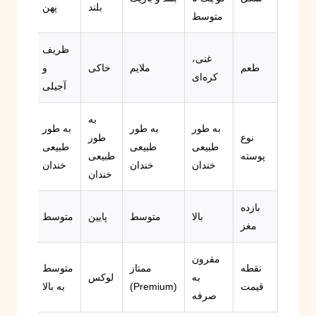
بلند
پهن
متوسط
ظریف
غنی،
طعم
ملایم
خاکی
و
کره‌ای
آجیلی
به
به طور
به طور
به طور
نوع
طور
طبیعی
طبیعی
طبیعی
پوسته
طبیعی
خندان
خندان
خندان
خندان
بازده
بالا
متوسط
پایین
متوسط
مغز
مقرون
نقطه
ممتاز
متوسط
به
لوکس
قیمت
(Premium)
به بالا
صرفه