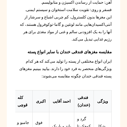
آهن: حمایت از رساندن اکسیژن و متابولیسم.
فسفر و روی: تقویت سلامت استخوان و سیستم ایمنی.
این مغزها بدون کلسترول، کم چربی اشباع و سرشار از
آنتی‌اکسیدان‌هایی مانند لوتئین و گاما-توکوفرول هستند، که
آنها را به یک افزودنی سالم و غنی از مواد مغذی برای هر
رژیم غذایی تبدیل می‌کند.
مقایسه مغزهای فندقی خندان با سایر انواع پسته
ایران انواع مختلفی از پسته را تولید می‌کند که هر کدام
ویژگی‌های منحصر به فرد خود را دارند. بیایید ببینیم مغزهای
پسته فندقی خندان چگونه مقایسه می‌شوند:
فندقی
کله
ویژگی
احمد آقایی
اکبری
(خندان)
قوچی
گرد و
فوق
جامبو و
شکل
کوچک تا
بلند و باریک