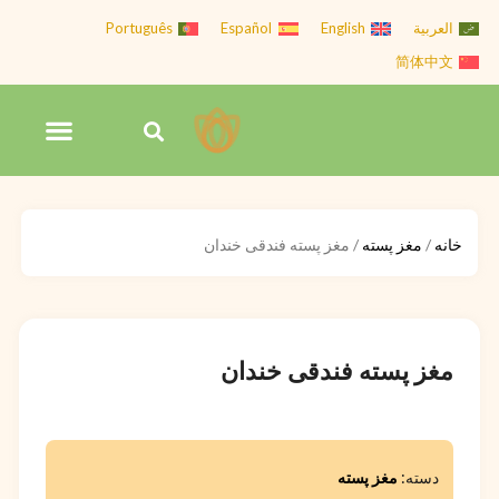
رش
العربية
English
Español
Português
ه
简体中文
حتوا
فهرس
جستجو
تماس با Hiva Nuts
کردن
خانه
/
مغز پسته
/ مغز پسته فندقی خندان
مغز پسته فندقی خندان
دسته:
مغز پسته