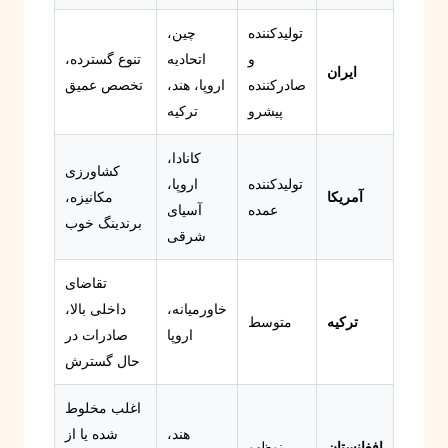
تولیدکننده
چین،
و
اتحادیه
تنوع گسترده،
ایران
صادرکننده
اروپا، هند،
تخصص عمیق
پیشرو
ترکیه
کانادا،
کشاورزی
تولیدکننده
اروپا،
آمریکا
مکانیزه،
عمده
آسیای
برندینگ خوب
شرقی
تقاضای
خاورمیانه،
داخلی بالا،
ترکیه
متوسط
اروپا
صادرات در
حال گسترش
اغلب مخلوط
هند،
شده یا از
افغانستان
نوظهو