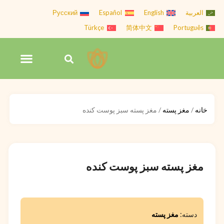
رش
العربية
English
Español
Русский
ه
Türkçe
简体中文
Português
حتوا
فهرس
جستجو
تماس با Hiva Nuts
کردن
خانه
/
مغز پسته
/ مغز پسته سبز پوست کنده
مغز پسته سبز پوست کنده
دسته:
مغز پسته