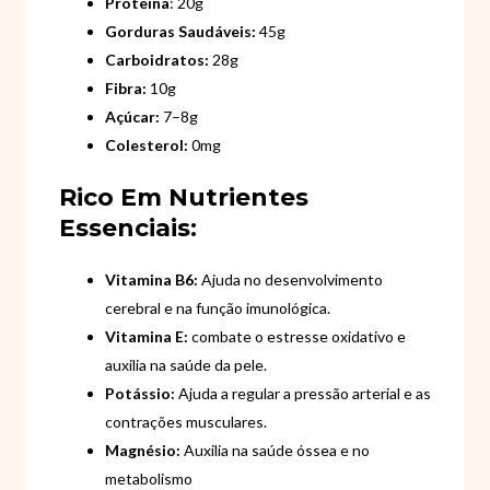
Proteína
: 20g
Gorduras Saudáveis:
45g
Carboidratos:
28g
Fibra:
10g
Açúcar:
7–8g
Colesterol:
0mg
Rico Em Nutrientes
Essenciais:
Vitamina B6:
Ajuda no desenvolvimento
cerebral e na função imunológica.
Vitamina E:
combate o estresse oxidativo e
auxilia na saúde da pele.
Potássio:
Ajuda a regular a pressão arterial e as
contrações musculares.
Magnésio:
Auxilia na saúde óssea e no
metabolismo