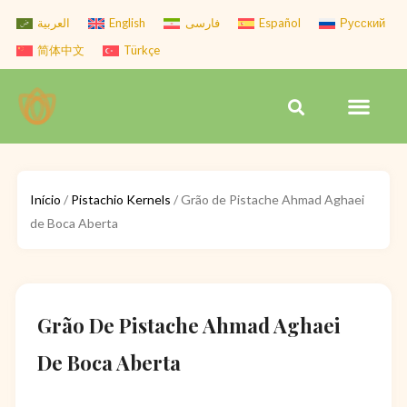
Skip
العربية
English
فارسی
Español
Русский
to
简体中文
Türkçe
content
Men
Search
Início
/
Pistachio Kernels
/ Grão de Pistache Ahmad Aghaei
de Boca Aberta
Grão De Pistache Ahmad Aghaei
De Boca Aberta