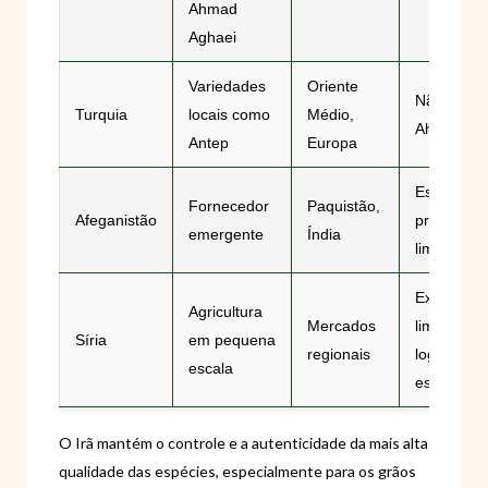
Ahmad
Aghaei
Variedades
Oriente
Não cultiv
Turquia
locais como
Médio,
Ahmad Ag
Antep
Europa
Escala e
Fornecedor
Paquistão,
Afeganistão
processa
emergente
Índia
limitados
Exportaçõ
Agricultura
Mercados
limitadas 
Síria
em pequena
regionais
logística e
escala
estabilida
O Irã mantém o controle e a autenticidade da mais alta
qualidade das espécies, especialmente para os grãos