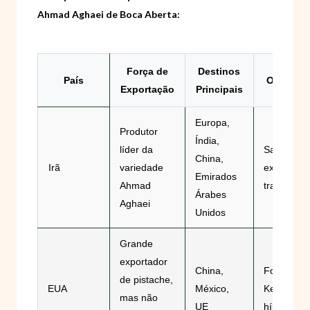
Ahmad Aghaei de Boca Aberta:
Força de
Destinos
País
Observa
Exportação
Principais
Europa,
Produtor
Índia,
líder da
Sabor supe
China,
Irã
variedade
experiênci
Emirados
Ahmad
tradicional
Árabes
Aghaei
Unidos
Grande
exportador
China,
Foco em
de pistache,
EUA
México,
Kerman e
mas não
UE
híbridos lo