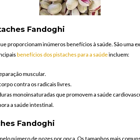
staches Fandoghi
que proporcionam inúmeros benefícios à saúde. São uma ex
incipais
benefícios dos pistaches para a saúde
incluem:
reparação muscular.
orpo contra os radicais livres.
uras monoinsaturadas que promovem a saúde cardiovascu
hora a saúde intestinal.
ches Fandoghi
o pelo número de nozes por onça. Os tamanhos mais comuns