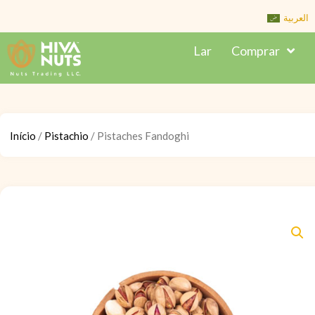
Skip
العربية
to
Lar
Comprar
content
Início
/
Pistachio
/ Pistaches Fandoghi