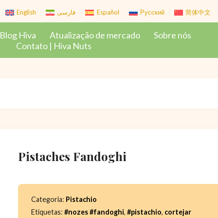
English
فارسی
Español
Русский
简体中文
Blog Hiva
Atualização de mercado
Sobre nós
Contato | Hiva Nuts
Pistaches Fandoghi
Categoria:
Pistachio
Etiquetas:
#nozes #fandoghi
,
#pistachio
,
cortejar