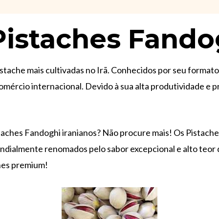
Pistaches Fando
stache mais cultivadas no Irã. Conhecidos por seu format
ércio internacional. Devido à sua alta produtividade e p
aches Fandoghi iranianos? Não procure mais! Os Pistach
ndialmente renomados pelo sabor excepcional e alto teor 
hes premium!