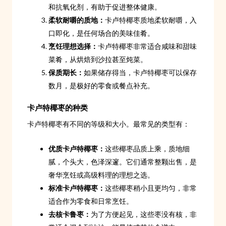
和抗氧化剂，有助于促进整体健康。
柔软耐嚼的质地：
卡卢特椰枣质地柔软耐嚼，入
口即化，是任何场合的美味佳肴。
烹饪理想选择：
卡卢特椰枣非常适合咸味和甜味
菜肴，从烘焙到沙拉甚至炖菜。
保质期长：
如果储存得当，卡卢特椰枣可以保存
数月，是极好的零食或餐点补充。
卡卢特椰枣的种类
卡卢特椰枣有不同的等级和大小。最常见的类型有：
优质卡卢特椰枣：
这些椰枣品质上乘，质地细
腻，个头大，色泽深邃。它们通常整颗出售，是
奢华烹饪或高级料理的理想之选。
标准卡卢特椰枣：
这些椰枣稍小且更均匀，非常
适合作为零食和日常烹饪。
去核卡鲁枣：
为了方便起见，这些枣没有核，非