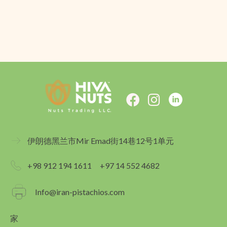
F
I
a
n
c
s
e
t
伊朗德黑兰市Mir Emad街14巷12号1单元
b
a
o
g
+98 912 194 1611
+97 14 552 4682
o
r
k
a
Info@iran-pistachios.com
m
家