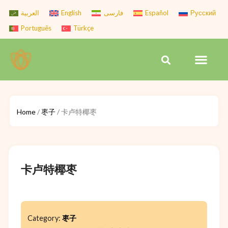
Skip
العربية
English
فارسی
Español
Русский
to
Português
Türkçe
content
Men
Search
Home
/
枣子
/ 卡卢特椰枣
卡卢特椰枣
Category:
枣子