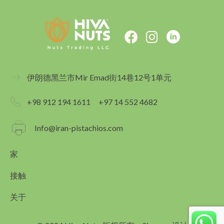
F
I
a
n
c
s
e
t
伊朗德黑兰市Mir Emad街14巷12号1单元
b
a
o
g
+98 912 194 1611
+97 14 552 4682
o
r
k
a
Info@iran-pistachios.com
m
家
接触
关于