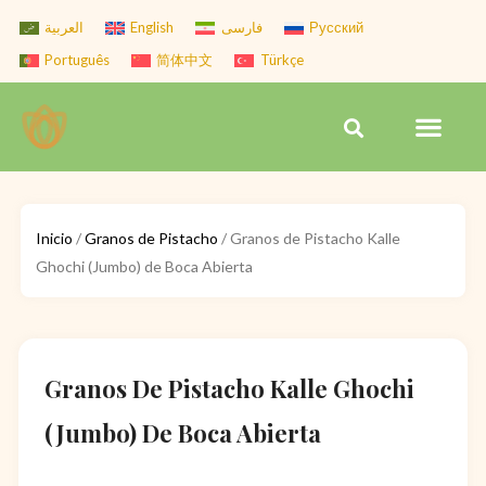
Skip
العربية
English
فارسی
Русский
to
Português
简体中文
Türkçe
content
Men
Search
Inicio
/
Granos de Pistacho
/ Granos de Pistacho Kalle
Ghochi (Jumbo) de Boca Abierta
Granos De Pistacho Kalle Ghochi
(Jumbo) De Boca Abierta