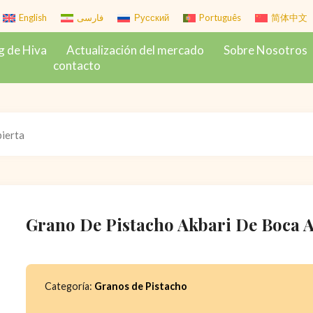
English
فارسی
Русский
Português
简体中文
g de Hiva
Actualización del mercado
Sobre Nosotros
contacto
bierta
Grano De Pistacho Akbari De Boca A
Categoría:
Granos de Pistacho