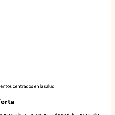
mentos centrados en la salud.
ierta
ne una participación importante en él.El año pasado