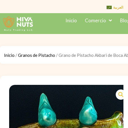
Skip
العربية
to
Inicio
Comercio
Blo
content
Inicio
/
Granos de Pistacho
/ Grano de Pistacho Akbari de Boca A