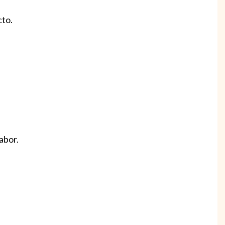
cto.
abor.