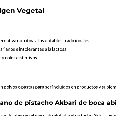
igen Vegetal
ernativa nutritiva a los untables tradicionales.
ianos e intolerantes a la lactosa.
 color distintivos.
 en polvos o pastas para ser incluidos en productos y suple
ano de pistacho Akbari de boca ab
ignificativo en el mercado global, y el pistacho Akbari tie