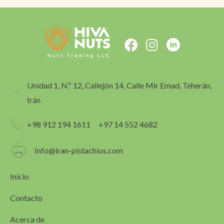
F
I
a
n
c
s
e
t
Unidad 1, N.º 12, Callejón 14, Calle Mir Emad, Teherán,
b
a
Irán
o
g
o
r
+98 912 194 1611
+97 14 552 4682
k
a
m
Info@iran-pistachios.com
Inicio
Contacto
Acerca de