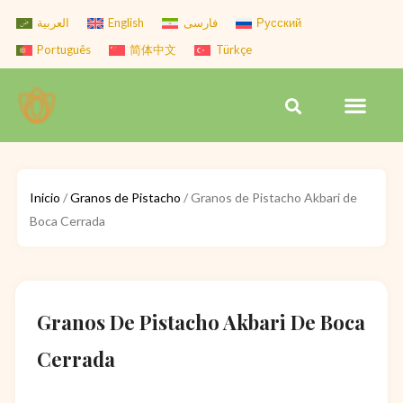
Skip
العربية
English
فارسی
Русский
to
Português
简体中文
Türkçe
content
Men
Search
Inicio
/
Granos de Pistacho
/ Granos de Pistacho Akbari de
Boca Cerrada
Granos De Pistacho Akbari De Boca
Cerrada