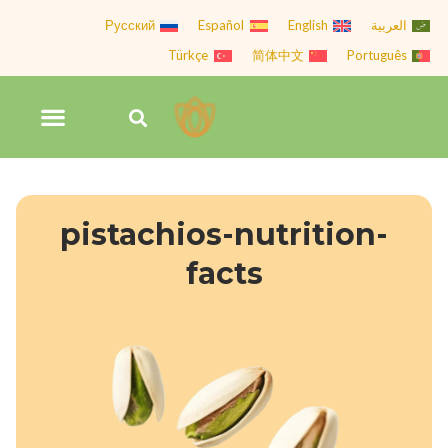
رش
العربية
English
Español
Русский
ه
Türkçe
简体中文
Português
حتوا
فهرس
جستجو
تماس با Hiva Nuts
کردن
pistachios-nutrition-
facts