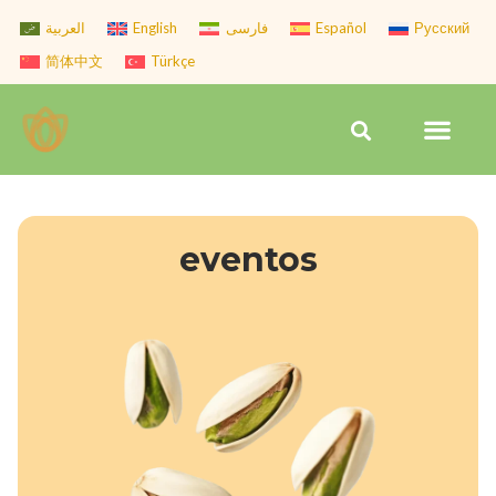
Skip
العربية
English
فارسی
Español
Русский
to
简体中文
Türkçe
content
Men
Search
eventos