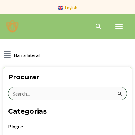
Skip
English
to
content
Men
Search
Barra lateral
Procurar
Search
for:
Categorias
Blogue